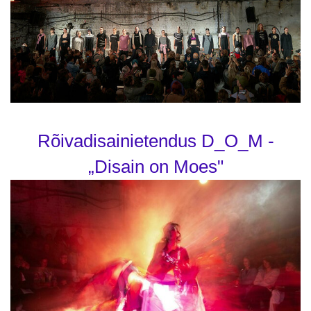
Rõivadisainietendus D_O_M -
„Disain on Moes"