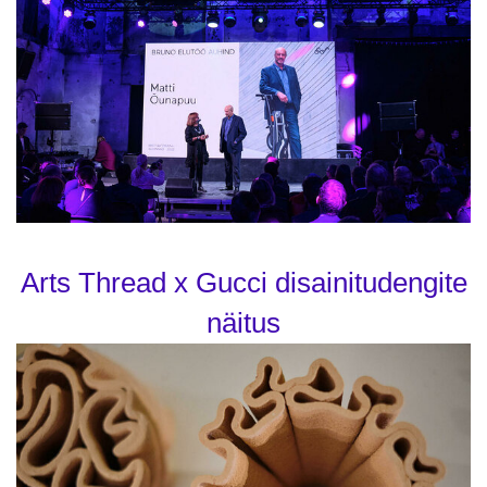
Arts Thread x Gucci disainitudengite
näitus