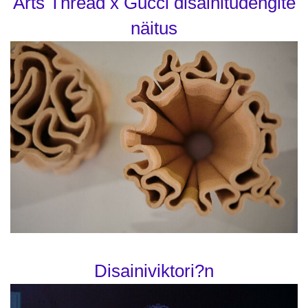
Arts Thread x Gucci disainitudengite
näitus
Disainiviktori?n