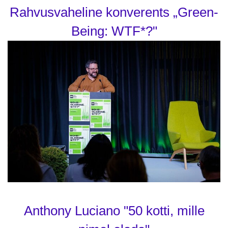
Rahvusvaheline konverents „Green-
Being: WTF*?"
Anthony Luciano "50 kotti, mille