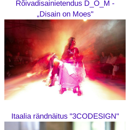
Rõivadisainietendus D_O_M -
„Disain on Moes"
Itaalia rändnäitus "3CODESIGN"