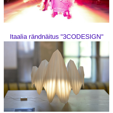
Itaalia rändnäitus "3CODESIGN"