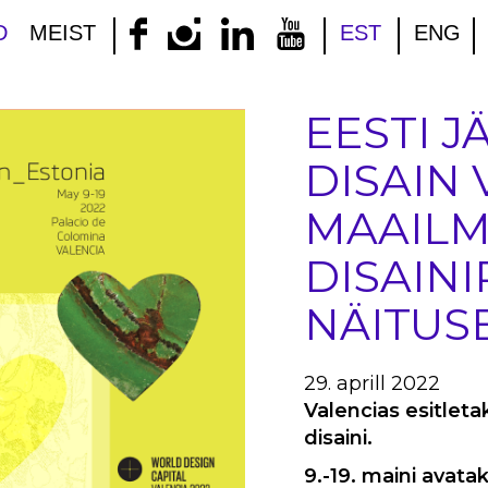
D
MEIST
EST
ENG
EESTI J
DISAIN
MAAIL
DISAIN
NÄITUS
29. aprill 2022
Valencias esitleta
disaini.
9.-19. maini avata