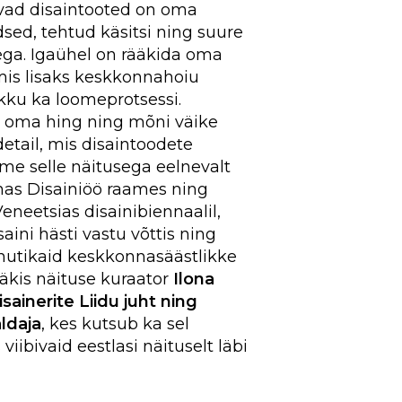
evad disaintooted on oma
sed, tehtud käsitsi ning suure
ega. Igaühel on rääkida oma
mis lisaks keskkonnahoiu
kku ka loomeprotsessi.
n oma hing ning mõni väike
tail, mis disaintoodete
me selle näitusega eelnevalt
nnas Disainiöö raames ning
eneetsias disainibiennaalil,
saini hästi vastu võttis ning
 nutikaid keskkonnasäästlikke
rääkis näituse kuraator
Ilona
isainerite Liidu juht ning
ldaja
, kes kutsub ka sel
viibivaid eestlasi näituselt läbi