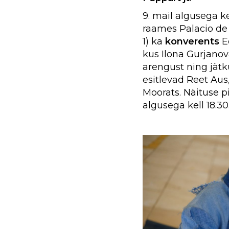
9. mail algusega ke
raames Palacio de 
1)
ka
konverents
E
kus Ilona Gurjanov
arengust ning jätk
esitlevad Reet Aus
Moorats. Näituse 
algusega kell 18.30