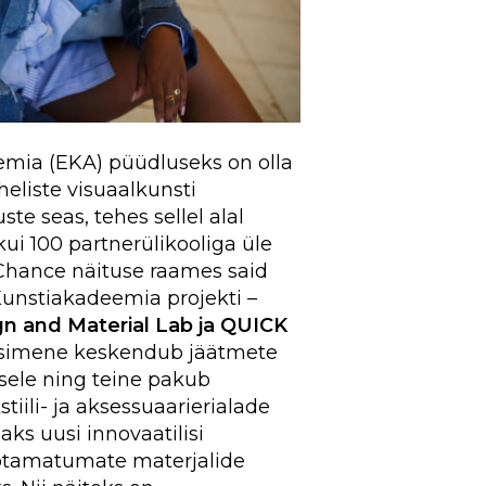
emia (EKA) püüdluseks on olla
heliste visuaalkunsti
te seas, tehes sellel alal
i 100 partnerülikooliga üle
hance näituse raames said
Kunstiakadeemia projekti –
gn and Material Lab ja QUICK
 esimene keskendub jäätmete
sele ning teine pakub
stiili- ja aksessuaarierialade
maks uusi innovaatilisi
otamatumate materjalide