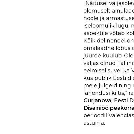
„Näitusel väljasol
olemuselt ainulaad
hoole ja armastus
iseloomulik lugu, 
aspektile võtab ko
Kõikidel nendel o
omalaadne lõbus de
juurde kuulub. Ole
väljas olnud Talli
eelmisel suvel ka V
kus publik Eesti di
meie julgeid ning
lahendusi kiitis,“ 
Gurjanova
,
Eesti D
Disainiöö peakorra
perioodil Valencias 
astuma.