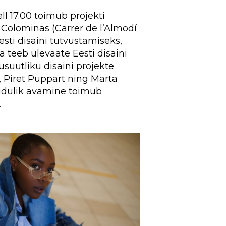
ll 17.00 toimub projekti
Colominas (Carrer de l’Almodí
esti disaini tutvustamiseks,
a teeb ülevaate Eesti disaini
usuutliku disaini projekte
, Piret Puppart ning Marta
pidulik avamine toimub
.