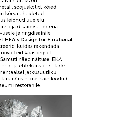
. Nii näiteks on
tall, soojuskotid, köied,
uu kõrvaleheidetud
us leidnud uue elu
nsti ja disainesemetena.
usele ja ringdisainile
kt
HEA x Design for Emotional
eerib, kuidas rakendada
sitöövõtteid kaasaegsel
l. Samuti näeb näitusel EKA
sepa- ja ehtekunsti erialade
entaalsel jätkusuutlikul
d lauanõusid, mis said loodud
umi restoranile.