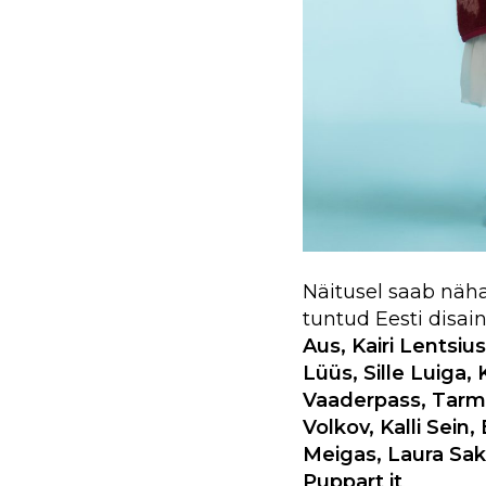
Näitusel saab näha 
tuntud Eesti disai
Aus, Kairi Lentsi
Lüüs, Sille Luiga, K
Vaaderpass, Tarmo 
Volkov, Kalli Sein
Meigas, Laura Sak
Puppart jt
.