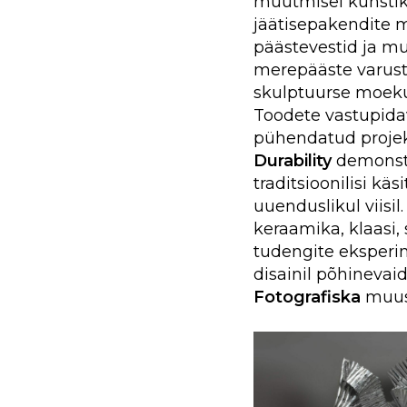
muutmisel kunstiks
jäätisepakendite me
päästevestid ja m
merepääste varust
skulptuurse moeku
Toodete vastupidav
pühendatud proje
Durability
demonstr
traditsioonilisi kä
uuenduslikul viisi
keraamika, klaasi, 
tudengite eksperim
disainil põhinevai
Fotografiska
muuse