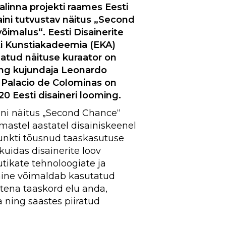
alinna projekti raames Eesti
aini tutvustav näitus „Second
õimalus“. Eesti Disainerite
sti Kunstiakadeemia (EKA)
atud näituse kuraator on
ing kujundaja Leonardo
 Palacio de Colominas on
20 Eesti disaineri looming.
ini näitus „Second Chance“
imastel aastatel disainiskeenel
nkti tõusnud taaskasutuse
kuidas disainerite loov
tikate tehnoloogiate ja
ine võimaldab kasutatud
tena taaskord elu anda,
 ning säästes piiratud