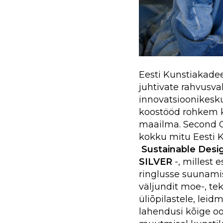
Eesti Kunstiakade
juhtivate rahvusva
innovatsioonikeskus
koostööd rohkem ku
maailma. Second C
kokku mitu Eesti 
Sustainable Desi
SILVER
-, millest
ringlusse suunami
väljundit moe-, tek
üliõpilastele, leid
lahendusi kõige o