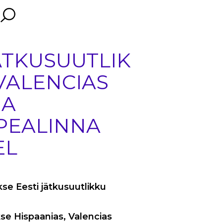
ÄTKUSUUTLIK
 VALENCIAS
MA
IPEALINNA
EL
kse Eesti jätkusuutlikku
kse Hispaanias, Valencias