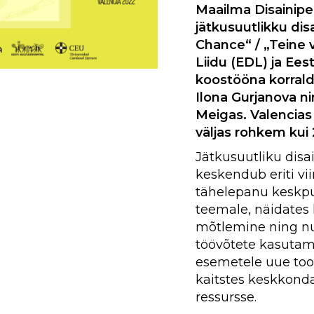
Maailma Disainipe
jätkusuutlikku dis
Chance“ / „Teine v
Liidu (EDL) ja Ee
koostööna korrald
Ilona Gurjanova n
Meigas. Valencias
väljas rohkem kui 
Jätkusuutliku disa
keskendub eriti vi
tähelepanu keskpu
teemale, näidates 
mõtlemine ning nu
töövõtete kasutam
esemetele uue too
kaitstes keskkonda
ressursse.