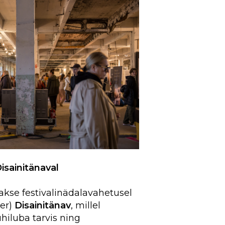
Disainitänaval
takse festivalinädalavahetusel
ber)
Disainitänav
, millel
uhiluba tarvis ning