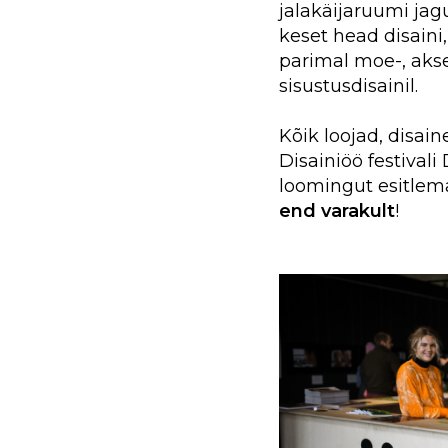
jalakäijaruumi jagu
keset head disaini
parimal moe-, akse
sisustusdisainil.
Kõik loojad, disai
Disainiöö festivali
loomingut esitlem
end varakult
!