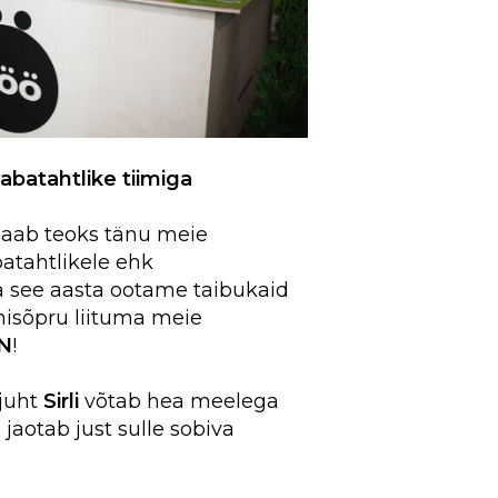
vabatahtlike tiimiga
saab teoks tänu meie
atahtlikele ehk
Ka see aasta ootame taibukaid
nisõpru liituma meie
IN
!
 juht
Sirli
võtab hea meelega
 jaotab just sulle sobiva