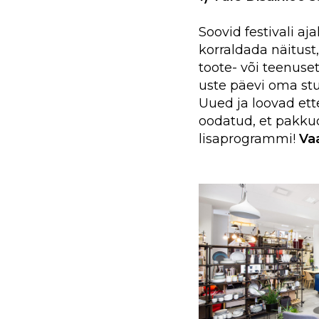
Soovid festivali aj
korraldada näitust,
toote- või teenusetu
uste päevi oma stu
Uued ja loovad ett
oodatud, et pakkud
lisaprogrammi!
Vaa