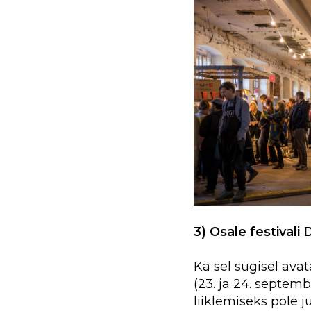
3) Osale festivali 
Ka sel sügisel ava
(23. ja 24. septem
liiklemiseks pole j