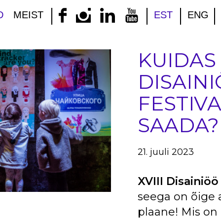
D
MEIST
EST
ENG
KUIDAS 
DISAIN
FESTIVA
SAADA?
21. juuli 2023
XVIII Disainiö
seega on õige 
plaane! Mis on 