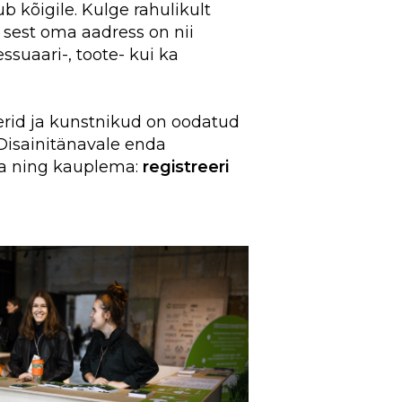
b kõigile. Kulge rahulikult
, sest oma aadress on nii
ssuaari-, toote- kui ka
nerid ja kunstnikud on oodatud
 Disainitänavale enda
a ning kauplema:
registreeri