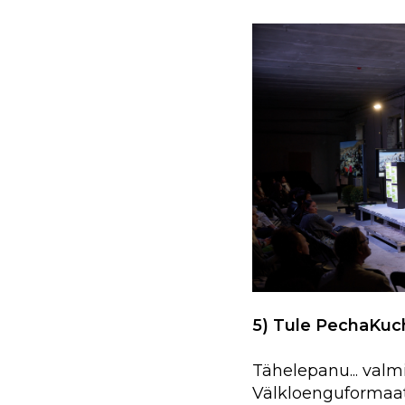
5) Tule PechaKuch
Tähelepanu... valmis 
Välkloenguformaa