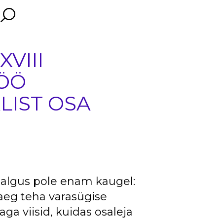
XVIII
IÖÖ
LIST OSA
ö
algus pole enam kaugel:
aeg teha varasügise
aga viisid, kuidas osaleja