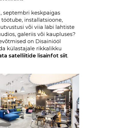
al, septembri keskpaigas
 töötube, installatsioone,
tvustusi või viia läbi lahtiste
udios, galeriis või kaupluses?
evõtmised on Disainiööl
a külastajale rikkalikku
ta satelliitide lisainfot siit
.