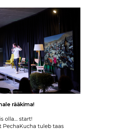
ale rääkima!
olla.... start!
t PechaKucha tuleb taas