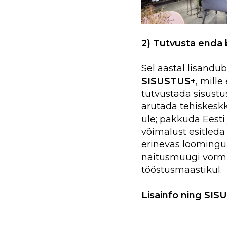
2) Tutvusta enda
Sel aastal lisand
SISUSTUS+
, mill
tutvustada sisustu
arutada tehiskesk
üle; pakkuda Eesti 
võimalust esitleda
erinevas loomingu
näitusmüügi vorm
tööstusmaastikul.
Lisainfo ning SIS