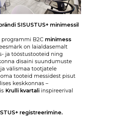
 brändi SISUSTUS+ minimessil
ub programmi B2C
minimess
e eesmärk on laialdasemalt
s- ja tööstustooteid ning
konna disaini suundumuste
ja välismaa tootjatele
 oma tooteid messidest pisut
lises keskkonnas –
is
Krulli kvartali
inspireerival
USTUS+ registreerimine.