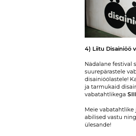
4) Liitu Disainiöö 
Nädalane festival 
suurepärastele vab
disainiöölastele! 
ja tarmukaid disai
vabatahtlikega
SI
Meie vabatahtlike
abilised vastu ning
ülesande!