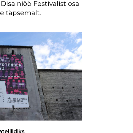
 Disainiöö Festivalist osa
e täpsemalt.
telliidiks