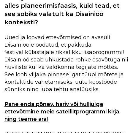
alles planeerimisfaasis, kuid tead, et
see sobiks valatult ka Disainiöö
konteksti?
Uued ja loovad ettevõtmised on avasüli
Disainiööle oodatud, et pakkuda
festivalikülastajale rikkalikku lisaprogrammi!
Disainiöö saab uhkustada rohke osavõtuga nii
huviliste kui ka valdkonna tegijate mõttes.
See loob viljaka pinnase igat tüüpi mõtete ja
kontaktide vahetamiseks, uute koostööde
sünniks ning juba tehtu analüüsiks.
Pane enda põnev, hariv või hulljulge
ettevõtmine meie satelliitprogrammi kirja
ning teeme ära!