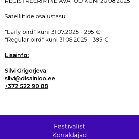
REGISTREERIMINE AVATUD KUNI 20.08.2025
Satelliitide osalustasu:
"Early bird" kuni 31.07.2025 - 295 €
"Regular bird" kuni 31.08.2025 - 395 €
Lisainfo:
Silvi Grigorjeva
silvi@disainioo.ee
+372 522 90 88
Festivalist
Korraldajad