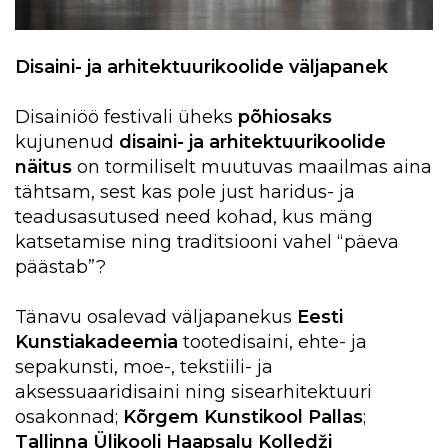
Disaini- ja arhitektuurikoolide väljapanek
Disainiöö festivali üheks
põhiosaks
kujunenud
disaini- ja arhitektuurikoolide
näitus
on tormiliselt muutuvas maailmas aina
tähtsam, sest kas pole just haridus- ja
teadusasutused need kohad, kus mäng
katsetamise ning traditsiooni vahel “päeva
päästab”?
Tänavu osalevad väljapanekus
Eesti
Kunstiakadeemia
tootedisaini, ehte- ja
sepakunsti, moe-, tekstiili- ja
aksessuaaridisaini ning sisearhitektuuri
osakonnad;
Kõrgem Kunstikool Pallas
;
Tallinna Ülikooli Haapsalu Kolledži