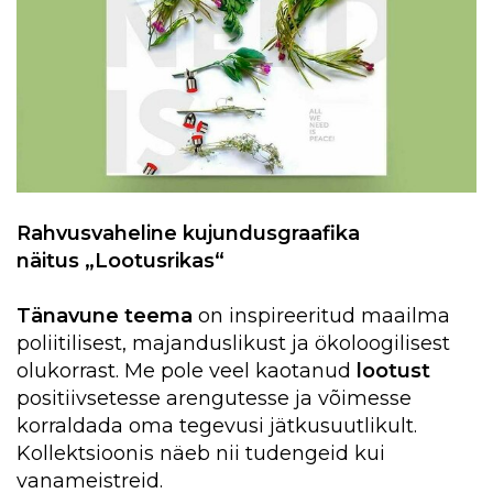
Rahvusvaheline kujundusgraafika
näitus „Lootusrikas“
Tänavune teema
on inspireeritud maailma
poliitilisest, majanduslikust ja ökoloogilisest
olukorrast. Me pole veel kaotanud
lootust
positiivsetesse arengutesse ja võimesse
korraldada oma tegevusi jätkusuutlikult.
Kollektsioonis näeb nii tudengeid kui
vanameistreid.