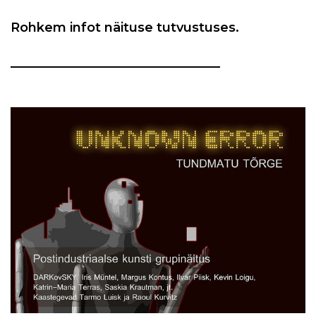
Rohkem infot näituse tutvustuses.
_________________________________