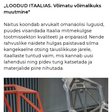
„LOODUD ITAALIAS. Võimatu võimalikuks
muutmine"
Näitus koondab arvukalt omanäolisi lugusid,
püüdes visandada Itaalia mitmekülgse
tootmissektori kvaliteeti ja eripärasid. Nende
rahvuslike näidete hulgas paistavad silma
kangekaelne otsing täiuslikkuse järele,
itaallaste tuntud vaim, mis kannab uusi
lahendusi ning pidev tung katsetada ja
materjalide piire nihutada.