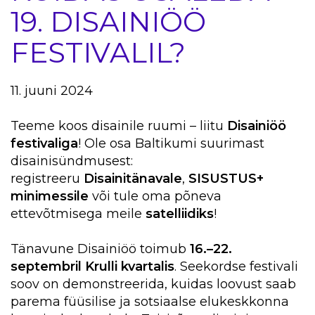
19. DISAINIÖÖ
FESTIVALIL?
11. juuni 2024
Teeme koos disainile ruumi – liitu
Disainiöö
festivaliga
! Ole osa Baltikumi suurimast
disainisündmusest:
registreeru
Disainitänavale
,
SISUSTUS+
minimessile
või tule oma põneva
ettevõtmisega meile
satelliidiks
!
Tänavune Disainiöö toimub
16.–22.
septembril Krulli kvartalis
. Seekordse festivali
soov on demonstreerida, kuidas loovust saab
parema füüsilise ja sotsiaalse elukeskkonna