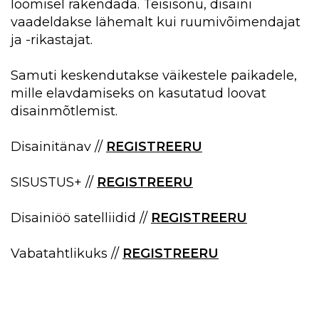
loomisel rakendada. Teisisõnu, disaini
vaadeldakse lähemalt kui ruumivõimendajat
ja -rikastajat.
Samuti keskendutakse väikestele paikadele,
mille elavdamiseks on kasutatud loovat
disainmõtlemist.
Disainitänav //
REGISTREERU
SISUSTUS+ //
REGISTREERU
Disainiöö satelliidid //
REGISTREERU
Vabatahtlikuks //
REGISTREERU