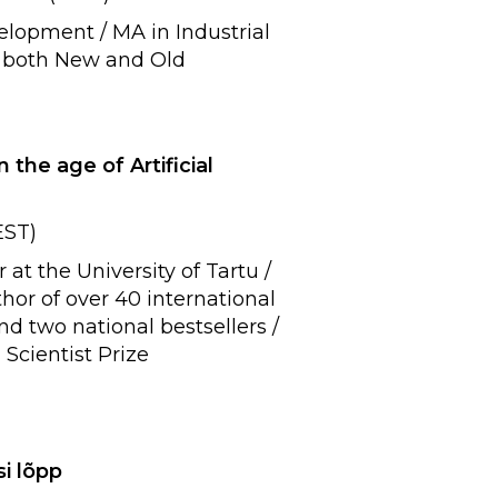
lopment / MA in Industrial
g both New and Old
 the age of Artificial
ST)
 at the University of Tartu /
hor of over 40 international
and two national bestsellers /
 Scientist Prize
i lõpp