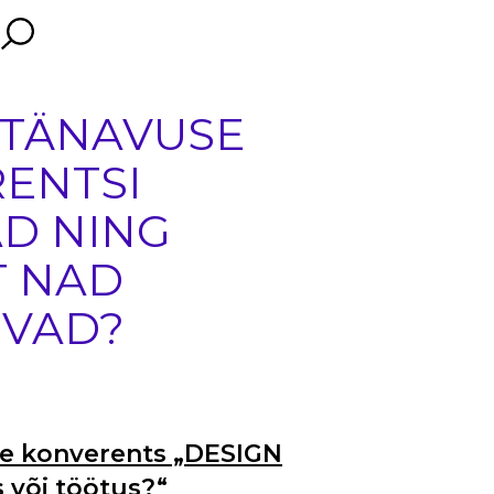
 TÄNAVUSE
ENTSI
AD NING
T NAD
EVAD?
e konverents „DESIGN
s või töötus?“