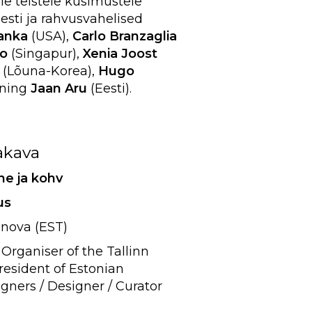
le teistele küsimustele
sti ja rahvusvahelised
Vanka
(USA),
Carlo Branzaglia
eo
(Singapur),
Xenia Joost
(Lõuna-Korea),
Hugo
 ning
Jaan Aru
(Eesti).
akava
e ja kohv
us
va (EST)
rganiser of the Tallinn
President of Estonian
igners / Designer / Curator