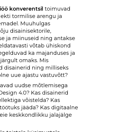
iöö konverentsil
toimuvad
lekti tormilise arengu ja
eemadel. Muuhulgas
ju disainisektorile,
se ja miinuseid ning antakse
Eeldatavasti võtab ühiskond
egelduvad ka majanduses ja
-järgult omaks. Mis
d disainerid ning milliseks
ne uue ajastu vastuvõtt?
uavad uudse mõtlemisega
 Design 4.0? Kas disainerid
llektiga võistelda? Kas
 töötuks jääda? Kas digitaalne
eie keskkondlikku jalajälge