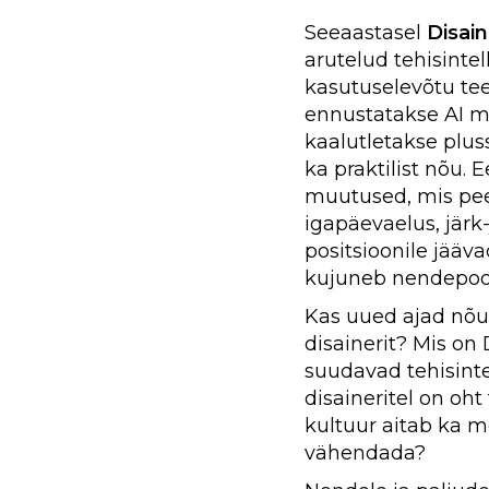
Seeaastasel
Disain
arutelud tehisintel
kasutuselevõtu t
ennustatakse AI mõ
kaalutletakse plus
ka praktilist nõu. 
muutused, mis pe
igapäevaelus, järk
positsioonile jääva
kujuneb nendepool
Kas uued ajad nõ
disainerit? Mis on
suudavad tehisinte
disaineritel on oht
kultuur aitab ka m
vähendada?