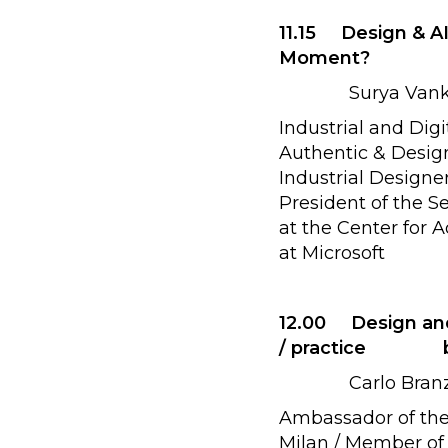
11.15 Design & A
Moment?
Surya Vanka 
Industrial and Digi
Authentic & Desig
Industrial Designer
President of the Se
at the Center for 
at Microsoft
12.00 Design and
/ practice ba
Carlo Branzagl
Ambassador of the
Milan / Member of 