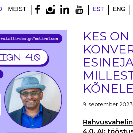
D
MEIST
EST
ENG
KES ON
KONVER
ESINEJ
MILLES
KÕNEL
9. september 2023
Rahvusvahelin
4.0. AI: tööstu