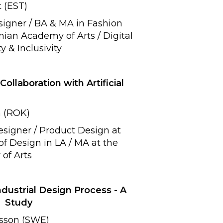
(EST)
esigner / BA & MA in Fashion
nian Academy of Arts / Digital
y & Inclusivity
ollaboration with Artificial
ROK)
Designer / Product Design at
of Design in LA / MA at the
of Arts
ndustrial Design Process - A
Study
sson (SWE)