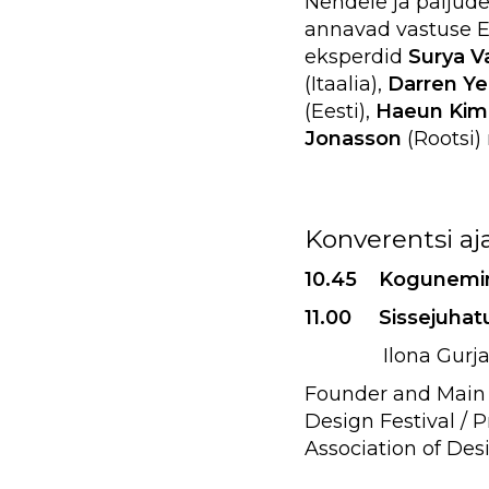
Nendele ja paljude
annavad vastuse Ee
eksperdid
Surya 
(Itaalia),
Darren Y
(Eesti),
Haeun Kim
Jonasson
(Rootsi)
Konverentsi aj
10.45 Kogunemin
11.00 Sissejuhat
Ilona Gurjano
Founder and Main O
Design Festival / 
Association of Des