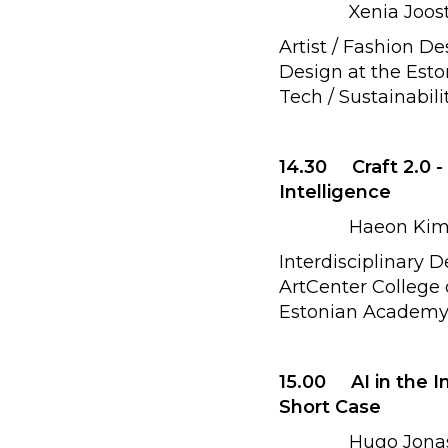
Xenia Joost 
Artist / Fashion D
Design at the Esto
Tech / Sustainabilit
14.30 Craft 2.0 - C
Intelligence
Haeon Kim (
Interdisciplinary 
ArtCenter College 
Estonian Academy 
15.00 AI in the I
Short Case 
Hugo Jona